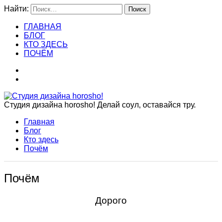
Найти:
ГЛАВНАЯ
БЛОГ
КТО ЗДЕСЬ
ПОЧЁМ
Студия дизайна horosho! Делай соул, оставайся тру.
Главная
Блог
Кто здесь
Почём
Почём
Дорого
Ишь ты! Ну ладно, скидочка вам — 2 %.